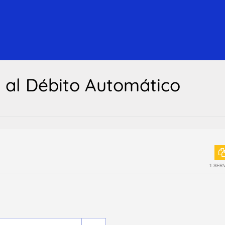
n al Débito Automático
1.SER