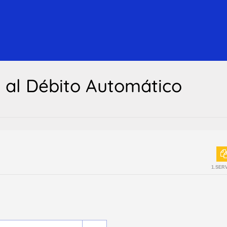
n al Débito Automático
1.SER