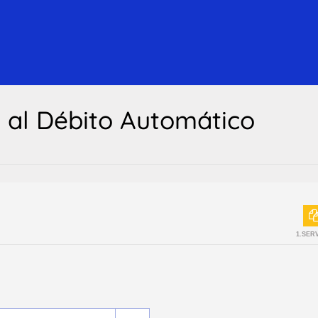
n al Débito Automático
1.SER