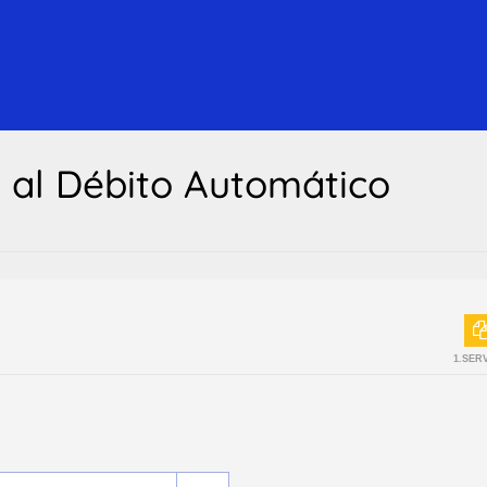
n al Débito Automático
1.SER