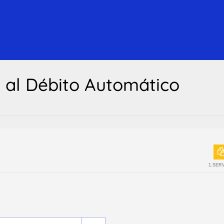
n al Débito Automático
1.SER