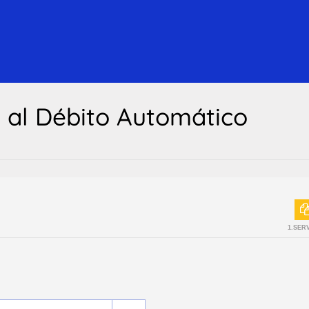
n al Débito Automático
1.SER