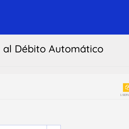
n al Débito Automático
1.SER