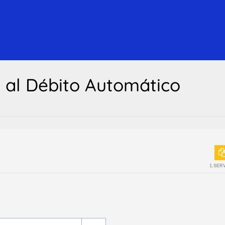
n al Débito Automático
1.SER