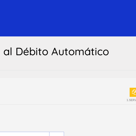
n al Débito Automático
1.SER